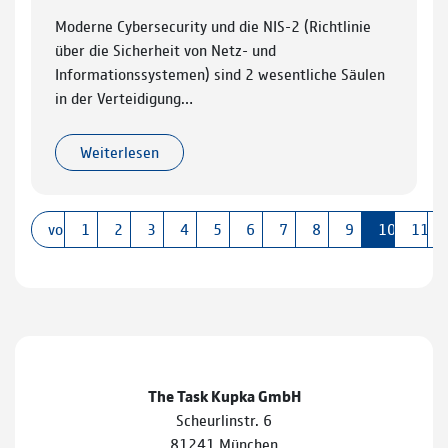
Moderne Cybersecurity und die NIS-2 (Richtlinie
über die Sicherheit von Netz- und
Informationssystemen) sind 2 wesentliche Säulen
in der Verteidigung…
Weiterlesen
vorherige
1
2
3
4
5
6
7
8
9
10
11
The Task Kupka GmbH
Scheurlinstr. 6
81241 München