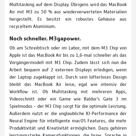
Multitasking auf dem Display. Übrigens wird das MacBook
Air mit M3 zu 50 % aus wiederverwerteten Materialien
hergestellt. Es besitzt ein robustes Gehäuse aus
recyceltem Aluminium.
Noch schneller. M3gapower.
Ob am Schreibtisch oder im Labor, mit dem M3 Chip von
Apple ist das MacBook Air bis zu 1,6-mal schneller als das
Vorgängermodell mit M1 Chip. Zudem lässt sich nun die
Arbeit bequem auf 2 externen Displays erledigen, wenn
der Laptop zugeklappt ist. Durch sein lüfterloses Design
bleibt das MacBook Air leise, egal wie intensiv der
Workflow ist. Ob Multi­tasking mit mehreren Apps,
Videoschnitt oder ein Game wie Baldur's Gate 3 im
Spielmodus – der M3 Chip sorgt für die optimale Leistung.
Außerdem nutzt er die unglaubliche KI-Performance der
Neural Engine für intelligente macOS Features, die mehr
Produktivität und Kreativität ermöglichen. Dazu gehören
leistungs­starke Kamerafunktionen, die bspw. Sprache in