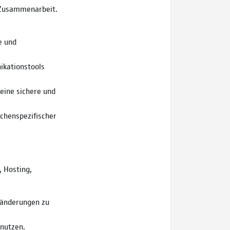
 Zusammenarbeit.
e und
kationstools
eine sichere und
chenspezifischer
, Hosting,
ränderungen zu
 nutzen.