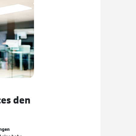
ces den
ungen