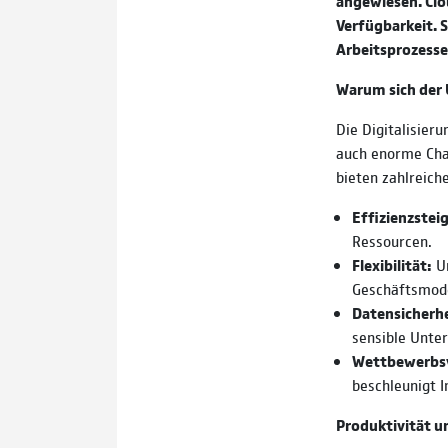
angewiesen. Clo
Verfügbarkeit. 
Arbeitsprozesse
Warum sich der 
Die Digitalisier
auch enorme Cha
bieten zahlreiche
Effizienzstei
Ressourcen.
Flexibilität:
Un
Geschäftsmodel
Datensicherhe
sensible Unte
Wettbewerbsv
beschleunigt 
Produktivität 