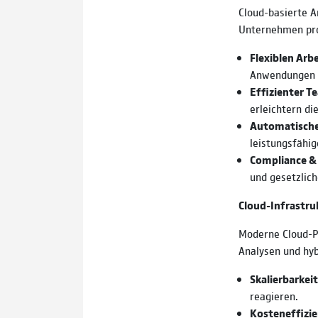
Cloud-basierte 
Unternehmen pro
Flexiblen Arb
Anwendungen 
Effizienter T
erleichtern d
Automatische
leistungsfähi
Compliance &
und gesetzlich
Cloud-Infrastr
Moderne Cloud-Pl
Analysen und hyb
Skalierbarkei
reagieren.
Kosteneffizie