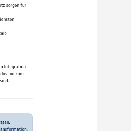
tz sorgen für
iensten
tale
n Integration
g bis hin zum
sind.
utzen.
Transformation.