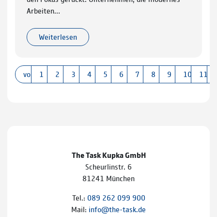
Arbeiten…
Weiterlesen
vorherige
1
2
3
4
5
6
7
8
9
10
11
The Task Kupka GmbH
Scheurlinstr. 6
81241 München
Tel.:
089 262 099 900
Mail:
info@the-task.de